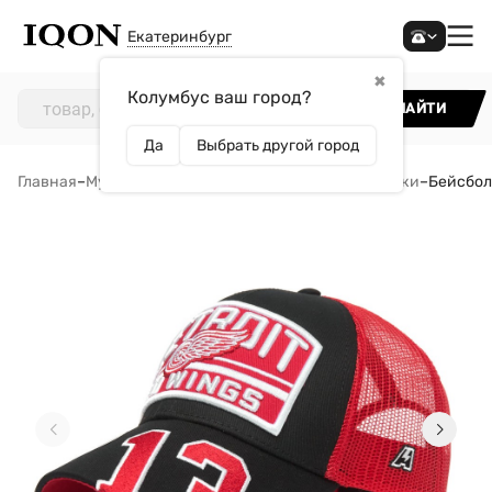
Екатеринбург
✖
Колумбус ваш город?
НАЙТИ
Да
Выбрать другой город
Главная
–
Мужчинам
–
Аксессуары
–
Кепки и бейсболки
–
Бейсболк