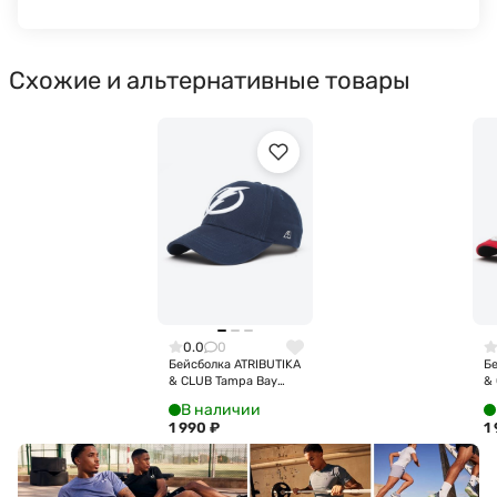
Схожие и альтернативные товары
0.0
0
Бейсболка ATRIBUTIKA
Бе
& CLUB Tampa Bay
& 
Lightning, темно-син.
Bl
В наличии
31137
кр
1 990
₽
1