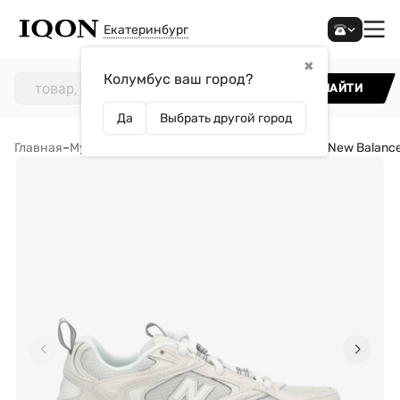
Екатеринбург
✖
Колумбус ваш город?
НАЙТИ
Да
Выбрать другой город
Главная
–
Мужчинам
–
Обувь
–
Кроссовки
–
Кроссовки New Balanc