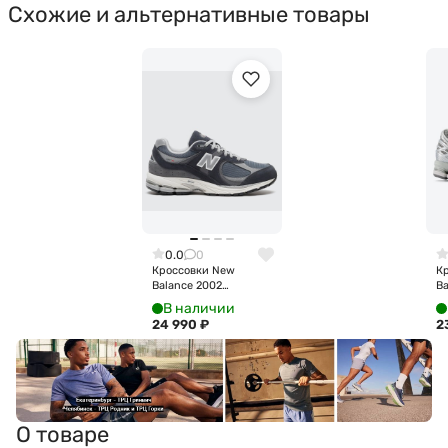
Схожие и альтернативные товары
0.0
0
Кроссовки New
К
Balance 2002
Ba
M2002RSF
M
В наличии
24 990
₽
2
О товаре