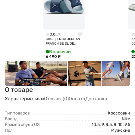
0.0
0
Сланцы Nike JORDAN
Кр
FRANCHISE SLIDE
J
HF3263-402
D
В наличии
6 490
₽
2
О товаре
Характеристики
Отзывы (0)
Оплата
Доставка
Тип товаров
Кроссовки
Бренд
Nike
Размер обуви US
10.5, 9, 8.5, 8, 10, 9.5
Пол
Мужские