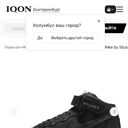
Екатеринбург
✖
Колумбус ваш город?
НАЙТИ
Да
Выбрать другой город
Главная
–
Мужчинам
–
Обувь
–
Кроссовки
–
Кроссовки Nike by Stus